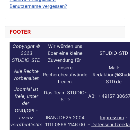
Benutzername vergessen?
FOOTER
Copyright ©
Wir würden uns
2023
über eine kleine
STUDIO-STD
STUDIO-STD
Zuwendung für
unsere
Mail:
Alle Rechte
Rechercheaufwände
Redaktion@Stud
vorbehalten
freuen.
STD.de
Joomla! ist
Das Team STUDIO-
freie, unter
AB: +49157 3065
STD
der
GNU/GPL
-
Lizenz
IBAN: DE25 2004
Impressum
-
veröffentlichte
1111 0896 1146 00
-
Datenschutzerklä