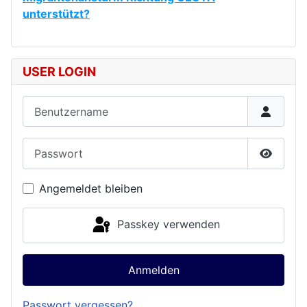
unterstützt?
USER LOGIN
Benutzername
Passwort
Passwor
Angemeldet bleiben
Passkey verwenden
Anmelden
Passwort vergessen?