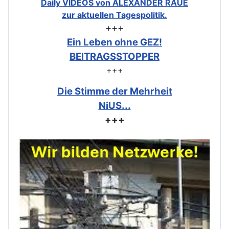
Daily VIDEOS von ALEXANDER RAUE
zur aktuellen Tagespolitik.
+++
Ein Leben ohne GEZ!
BEITRAGSSTOPPER
+++
Die Stimme der Mehrheit
NiUS...
+++