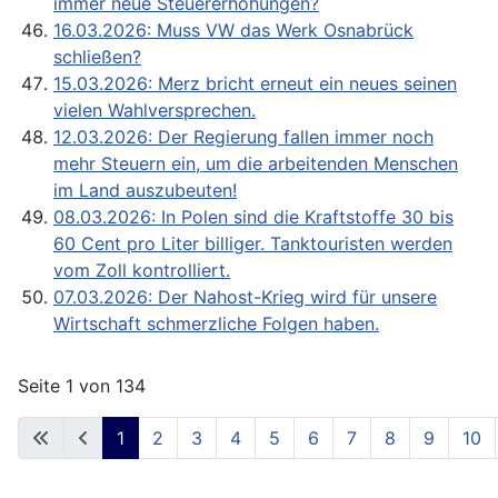
immer neue Steuererhöhungen?
16.03.2026: Muss VW das Werk Osnabrück
schließen?
15.03.2026: Merz bricht erneut ein neues seinen
vielen Wahlversprechen.
12.03.2026: Der Regierung fallen immer noch
mehr Steuern ein, um die arbeitenden Menschen
im Land auszubeuten!
08.03.2026: In Polen sind die Kraftstoffe 30 bis
60 Cent pro Liter billiger. Tanktouristen werden
vom Zoll kontrolliert.
07.03.2026: Der Nahost-Krieg wird für unsere
Wirtschaft schmerzliche Folgen haben.
Seite 1 von 134
1
2
3
4
5
6
7
8
9
10