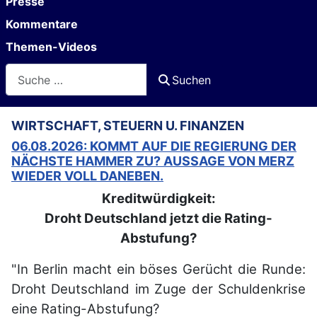
Presse
Kommentare
Themen-Videos
Suchen
Suchen
WIRTSCHAFT, STEUERN U. FINANZEN
06.08.2026: KOMMT AUF DIE REGIERUNG DER
NÄCHSTE HAMMER ZU? AUSSAGE VON MERZ
WIEDER VOLL DANEBEN.
Kreditwürdigkeit:
Droht Deutschland jetzt die Rating-
Abstufung?
"In Berlin macht ein böses Gerücht die Runde:
Droht Deutschland im Zuge der Schuldenkrise
eine Rating-Abstufung?