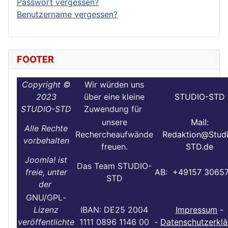
Passwort vergessen?
Benutzername vergessen?
FOOTER
Copyright ©
Wir würden uns
2023
über eine kleine
STUDIO-STD
STUDIO-STD
Zuwendung für
unsere
Mail:
Alle Rechte
Rechercheaufwände
Redaktion@Stud
vorbehalten
freuen.
STD.de
Joomla! ist
Das Team STUDIO-
freie, unter
AB: +49157 3065
STD
der
GNU/GPL
-
Lizenz
IBAN: DE25 2004
Impressum
-
veröffentlichte
1111 0896 1146 00
-
Datenschutzerklä