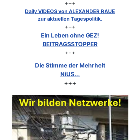
+++
Daily VIDEOS von ALEXANDER RAUE
zur aktuellen Tagespolitik.
+++
Ein Leben ohne GEZ!
BEITRAGSSTOPPER
+++
Die Stimme der Mehrheit
NiUS...
+++