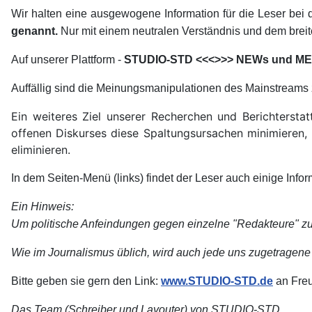
Wir halten eine ausgewogene Information für die Leser bei 
genannt.
Nur mit einem neutralen Verständnis und dem
brei
Auf unserer Plattform -
STUDIO-STD <<<>>> NEWs und M
Auffällig sind die Meinungsmanipulationen des Mainstream
Ein weiteres Ziel unserer Recherchen und Berichtersta
offenen Diskurses diese Spaltungsursachen minimieren
eliminieren.
In dem Seiten-Menü (links) findet der Leser auch einige In
Ein Hinweis:
Um politische Anfeindungen gegen einzelne "Redakteure" zu 
Wie im Journalismus üblich, wird auch jede uns zugetragene 
Bitte geben sie gern den Link:
www.STUDIO-STD.de
an Freu
Das Team (Schreiber und Layouter) von STUDIO-STD.