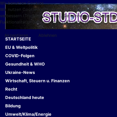
Wir benutzen Cookies
Wir nutzen Cookies auf unserer Website. Einige von ihnen s
verbessern (Tracking Cookies). Sie können selbst entschei
Funktionalitäten der Seite zur Verfügung stehen.
Akzeptieren
Ablehnen
STARTSEITE
EU & Weltpolitik
COVID-Folgen
Gesundheit & WHO
Ukraine-News
Wirtschaft, Steuern u. Finanzen
Recht
Deutschland heute
Bildung
Umwelt/Klima/Energie