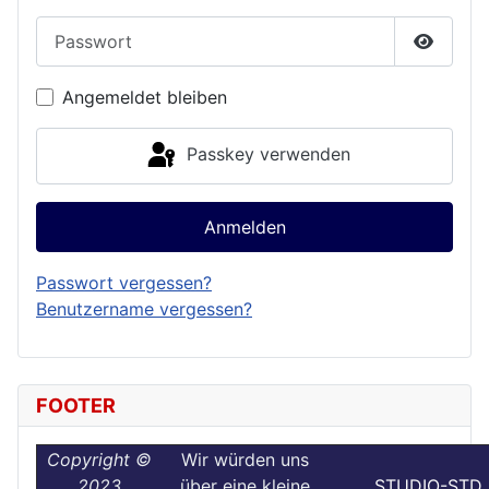
Passwort
Passwor
Angemeldet bleiben
Passkey verwenden
Anmelden
Passwort vergessen?
Benutzername vergessen?
FOOTER
Copyright ©
Wir würden uns
2023
über eine kleine
STUDIO-STD