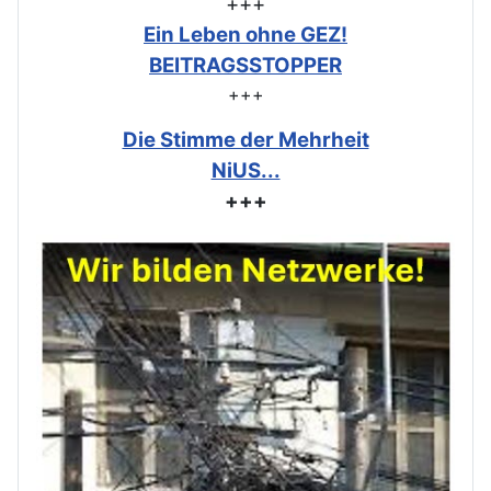
+++
Ein Leben ohne GEZ!
BEITRAGSSTOPPER
+++
Die Stimme der Mehrheit
NiUS...
+++