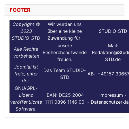
FOOTER
Copyright ©
Wir würden uns
2023
über eine kleine
STUDIO-STD
STUDIO-STD
Zuwendung für
unsere
Mail:
Alle Rechte
Rechercheaufwände
Redaktion@Stud
vorbehalten
freuen.
STD.de
Joomla! ist
Das Team STUDIO-
freie, unter
AB: +49157 3065
STD
der
GNU/GPL
-
Lizenz
IBAN: DE25 2004
Impressum
-
veröffentlichte
1111 0896 1146 00
-
Datenschutzerklä
Software
.