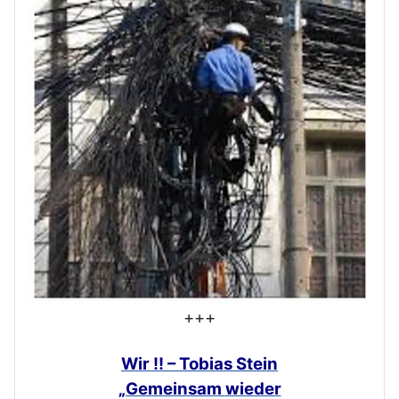
+++
Wir !! – Tobias Stein
„Gemeinsam
wieder