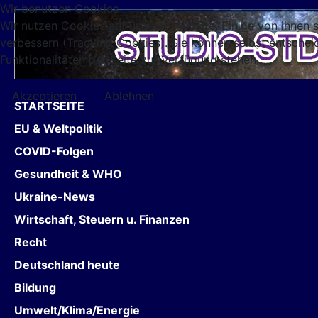
Wir benutzen Cookies
Wir nutzen Cookies auf unserer Website. Einige von ihnen s
verbessern (Tracking Cookies). Sie können selbst entschei
Funktionalitäten der Seite zur Verfügung stehen.
Akzeptieren
Ablehnen
STARTSEITE
EU & Weltpolitik
COVID-Folgen
Gesundheit & WHO
Ukraine-News
Wirtschaft, Steuern u. Finanzen
Recht
Deutschland heute
Bildung
Umwelt/Klima/Energie