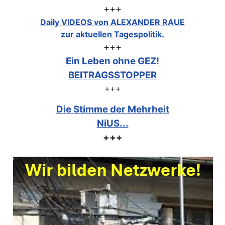
+++
Daily VIDEOS von ALEXANDER RAUE
zur aktuellen Tagespolitik.
+++
Ein Leben ohne GEZ!
BEITRAGSSTOPPER
+++
Die Stimme der Mehrheit
NiUS...
+++