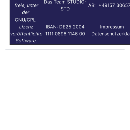
Das Team STUDIO-
freie, unter
AB: +49157 3065
STD
der
GNU/GPL
-
Lizenz
IBAN: DE25 2004
Impressum
-
veröffentlichte
1111 0896 1146 00
-
Datenschutzerklä
Software
.