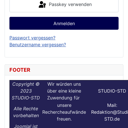
Passkey verwenden
Anmelden
Passwort vergessen?
Benutzername vergessen?
FOOTER
Copyright ©
Wir würden uns
2023
über eine kleine
STUDIO-STD
STUDIO-STD
Zuwendung für
unsere
Mail:
Alle Rechte
Rechercheaufwände
Redaktion@Stud
vorbehalten
freuen.
STD.de
Joomla! ist