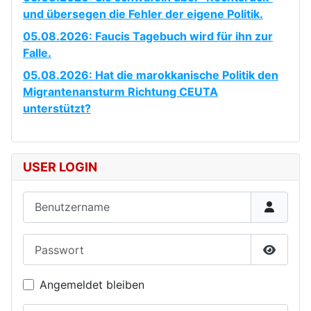
und übersegen die Fehler der eigene Politik.
05.08.2026: Faucis Tagebuch wird für ihn zur
Falle.
05.08.2026: Hat die marokkanische Politik den
Migrantenansturm Richtung CEUTA
unterstützt?
USER LOGIN
Benutzername
Passwort
Passwor
Angemeldet bleiben