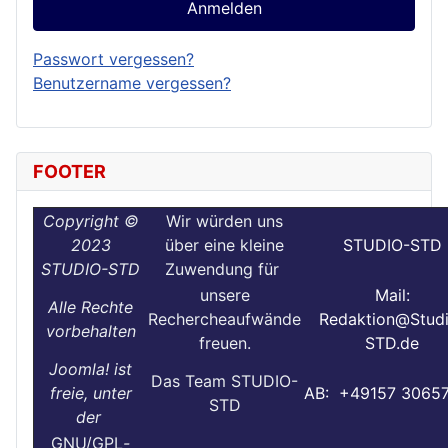
Anmelden
Passwort vergessen?
Benutzername vergessen?
FOOTER
Copyright ©
Wir würden uns
2023
über eine kleine
STUDIO-STD
STUDIO-STD
Zuwendung für
unsere
Mail:
Alle Rechte
Rechercheaufwände
Redaktion@Stud
vorbehalten
freuen.
STD.de
Joomla! ist
Das Team STUDIO-
freie, unter
AB: +49157 3065
STD
der
GNU/GPL
-