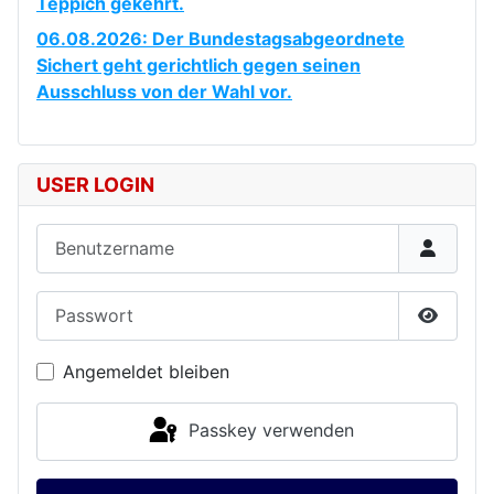
Teppich gekehrt.
06.08.2026: Der Bundestagsabgeordnete
Sichert geht gerichtlich gegen seinen
Ausschluss von der Wahl vor.
USER LOGIN
Benutzername
Passwort
Passwor
Angemeldet bleiben
Passkey verwenden