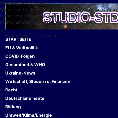
Wir benutzen Cookies
Wir nutzen Cookies auf unserer Website. Einige von ihnen s
verbessern (Tracking Cookies). Sie können selbst entschei
Funktionalitäten der Seite zur Verfügung stehen.
Akzeptieren
Ablehnen
STARTSEITE
EU & Weltpolitik
COVID-Folgen
Gesundheit & WHO
Ukraine-News
Wirtschaft, Steuern u. Finanzen
Recht
Deutschland heute
Bildung
Umwelt/Klima/Energie