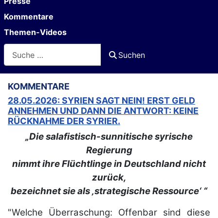
Presse
Kommentare
Themen-Videos
Suchen
Suchen
KOMMENTARE
28.05.2026: SYRIEN SAGT NEIN! ERST GELD
ANNEHMEN UND DANN DIE ANTWORT: KEINE
RÜCKNAHME DER SYRIER.
„Die salafistisch-sunnitische syrische
Regierung
nimmt ihre
Flüchtlinge in Deutschland nicht
zurück,
bezeichnet sie als ‚strategische Ressource‘ “
"Welche Überraschung: Offenbar sind diese