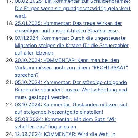
08.02.2025: Ein Kommentar zur Schuldenbremse:
Die Folgen wenn sie grundgesetzwidrig gelockert
wird.
25.01.2025: Kommentar: Das treue Wirken der
einseitigen und ausgerichteten Staatspresse.
07.11.2024: Kommentar: Durch die ungesteuerte
Migration steigen die Kosten für die Steuerzahler
auf allen Ebenen.
20.10.2024; KOMMENTAR: Kann man bei den
Vorkommnissen noch von einem "RECHTSSAAT"
sprechen?
05.10.2024: Kommentar: Der ständige steigende
Bürokratie behindert unsere Wertschöpfung und
muss gestoppt werden.
03.10.2024: Kommentar: Gaskunden müssen sich
auf steigende Netzentgelte einstellen!
25.09.2024: Kommentar: Mit dem Satz "Wir
schaffen das" fing alles an.
12.09.2024: KOMMENTAR: Wird die Wahl in