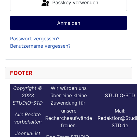
Passkey verwenden
Anmelden
Passwort vergessen?
Benutzername vergessen?
FOOTER
Copyright ©
Wir würden uns
2023
über eine kleine
STUDIO-STD
STUDIO-STD
Zuwendung für
unsere
Mail:
Alle Rechte
Rechercheaufwände
Redaktion@Stud
vorbehalten
freuen.
STD.de
Joomla! ist
Das Team STUDIO-