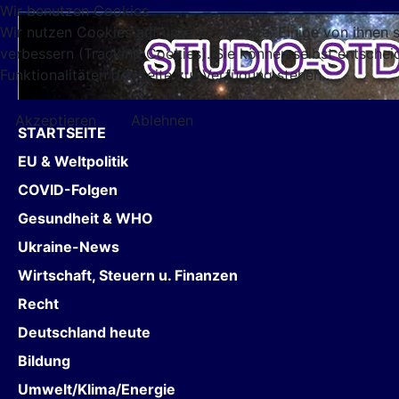
Wir benutzen Cookies
Wir nutzen Cookies auf unserer Website. Einige von ihnen s
verbessern (Tracking Cookies). Sie können selbst entschei
Funktionalitäten der Seite zur Verfügung stehen.
Akzeptieren
Ablehnen
STARTSEITE
EU & Weltpolitik
COVID-Folgen
Gesundheit & WHO
Ukraine-News
Wirtschaft, Steuern u. Finanzen
Recht
Deutschland heute
Bildung
Umwelt/Klima/Energie