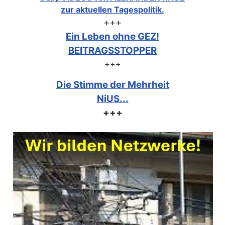
zur aktuellen Tagespolitik.
+++
Ein Leben ohne GEZ!
BEITRAGSSTOPPER
+++
Die Stimme der Mehrheit
NiUS...
+++