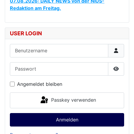
07.08.2026: DAILY NEWS von der NIUS-
Redaktion am Freitag.
USER LOGIN
Benutzername
Passwort
Passwor
Angemeldet bleiben
Passkey verwenden
Anmelden