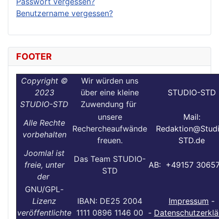
Passwort vergessen?
Benutzername vergessen?
FOOTER
Copyright ©
Wir würden uns
2023
über eine kleine
STUDIO-STD
STUDIO-STD
Zuwendung für
unsere
Mail:
Alle Rechte
Rechercheaufwände
Redaktion@Stud
vorbehalten
freuen.
STD.de
Joomla! ist
Das Team STUDIO-
freie, unter
AB: +49157 3065
STD
der
GNU/GPL
-
Lizenz
IBAN: DE25 2004
Impressum
-
veröffentlichte
1111 0896 1146 00
-
Datenschutzerklä