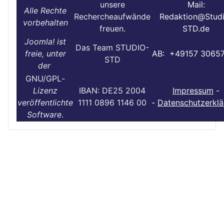
unsere
Mail:
Alle Rechte
Rechercheaufwände
Redaktion@Stud
vorbehalten
freuen.
STD.de
Joomla! ist
Das Team STUDIO-
freie, unter
AB: +49157 3065
STD
der
GNU/GPL
-
Lizenz
IBAN: DE25 2004
Impressum
-
veröffentlichte
1111 0896 1146 00
-
Datenschutzerklä
Software
.