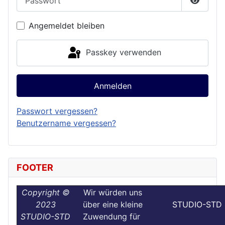
Passwor
Angemeldet bleiben
Passkey verwenden
Anmelden
Passwort vergessen?
Benutzername vergessen?
FOOTER
Copyright ©
Wir würden uns
2023
über eine kleine
STUDIO-STD
STUDIO-STD
Zuwendung für