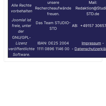
unsere
Mail:
Alle Rechte
Rechercheaufwände
Redaktion@Stud
vorbehalten
freuen.
STD.de
Joomla! ist
Das Team STUDIO-
freie, unter
AB: +49157 3065
STD
der
GNU/GPL
-
Lizenz
IBAN: DE25 2004
Impressum
-
veröffentlichte
1111 0896 1146 00
-
Datenschutzerklä
Software
.