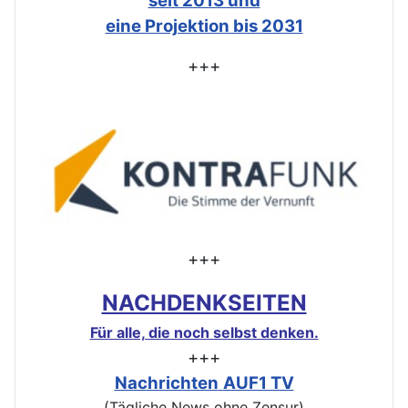
seit 2013 und
eine Projektion bis 2031
+++
+++
NACHDENKSEITEN
Für alle, die noch selbst denken.
+++
Nachrichten
AUF1 TV
(Tägliche News ohne Zensur)