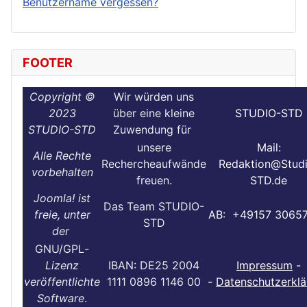
Benutzername vergessen?
FOOTER
Copyright ©
Wir würden uns
2023
über eine kleine
STUDIO-STD
STUDIO-STD
Zuwendung für
unsere
Mail:
Alle Rechte
Rechercheaufwände
Redaktion@Stud
vorbehalten
freuen.
STD.de
Joomla! ist
Das Team STUDIO-
freie, unter
AB: +49157 3065
STD
der
GNU/GPL
-
Lizenz
IBAN: DE25 2004
Impressum
-
veröffentlichte
1111 0896 1146 00
-
Datenschutzerklä
Software
.