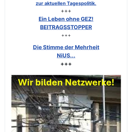
zur aktuellen Tagespolitik.
+++
Ein Leben ohne GEZ!
BEITRAGSSTOPPER
+++
Die Stimme der Mehrheit
NiUS...
+++