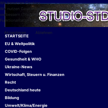
Wir benutzen Cookies
Wir nutzen Cookies auf unserer Website. Einige von ihnen s
verbessern (Tracking Cookies). Sie können selbst entschei
Funktionalitäten der Seite zur Verfügung stehen.
Akzeptieren
Ablehnen
STARTSEITE
EU & Weltpolitik
COVID-Folgen
Gesundheit & WHO
Ukraine-News
Wirtschaft, Steuern u. Finanzen
Recht
Deutschland heute
Bildung
Umwelt/Klima/Energie