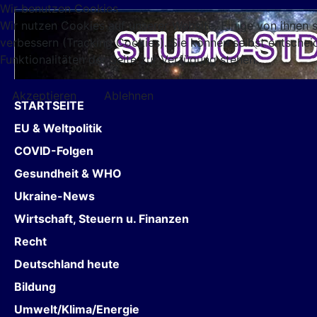
Wir benutzen Cookies
Wir nutzen Cookies auf unserer Website. Einige von ihnen s
verbessern (Tracking Cookies). Sie können selbst entschei
Funktionalitäten der Seite zur Verfügung stehen.
Akzeptieren
Ablehnen
STARTSEITE
EU & Weltpolitik
COVID-Folgen
Gesundheit & WHO
Ukraine-News
Wirtschaft, Steuern u. Finanzen
Recht
Deutschland heute
Bildung
Umwelt/Klima/Energie