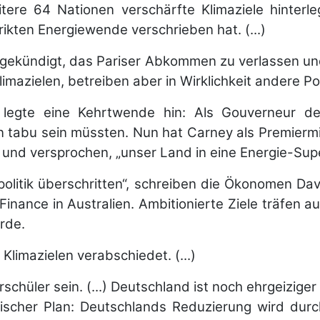
re 64 Nationen verschärfte Klimaziele hinterleg
rikten Energiewende verschrieben hat. (...)
ekündigt, das Pariser Abkommen zu verlassen und 
imazielen, betreiben aber in Wirklichkeit andere Pol
 legte eine Kehrtwende hin: Als Gouverneur de
n tabu sein müssten. Nun hat Carney als Premierm
 und versprochen, „unser Land in eine Energie-Supe
politik überschritten“, schreiben die Ökonomen D
Finance in Australien. Ambitionierte Ziele träfen
rde.
Klimazielen verabschiedet. (...)
schüler sein. (...) Deutschland ist noch ehrgeiziger
rerischer Plan: Deutschlands Reduzierung wird du