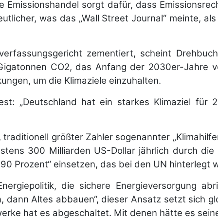
 Emissionshandel sorgt dafür, dass Emissionsrecht
licher, was das „Wall Street Journal“ meinte, als
rfassungsgericht zementiert, scheint Drehbuch
Gigatonnen CO2, das Anfang der 2030er-Jahre ve
ungen, um die Klimaziele einzuhalten.
est: „Deutschland hat ein starkes Klimaziel für 
, traditionell größter Zahler sogenannter „Klimahil
tens 300 Milliarden US-Dollar jährlich durch die 
90 Prozent“ einsetzen, das bei den UN hinterlegt wir
 Energiepolitik, die sichere Energieversorgung a
n, dann Altes abbauen“, dieser Ansatz setzt sich gl
ke hat es abgeschaltet. Mit denen hätte es seine K