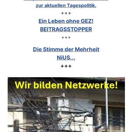
zur aktuellen Tagespolitik.
+++
Ein Leben ohne GEZ!
BEITRAGSSTOPPER
+++
Die Stimme der Mehrheit
NiUS...
+++