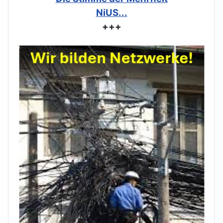
NiUS...
+++