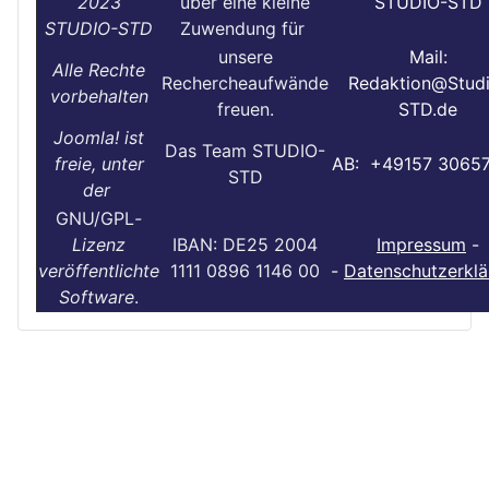
2023
über eine kleine
STUDIO-STD
STUDIO-STD
Zuwendung für
unsere
Mail:
Alle Rechte
Rechercheaufwände
Redaktion@Stud
vorbehalten
freuen.
STD.de
Joomla! ist
Das Team STUDIO-
freie, unter
AB: +49157 3065
STD
der
GNU/GPL
-
Lizenz
IBAN: DE25 2004
Impressum
-
veröffentlichte
1111 0896 1146 00
-
Datenschutzerklä
Software
.