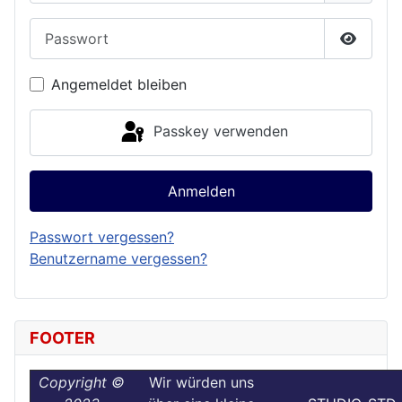
Passwort
Passwor
Angemeldet bleiben
Passkey verwenden
Anmelden
Passwort vergessen?
Benutzername vergessen?
FOOTER
Copyright ©
Wir würden uns