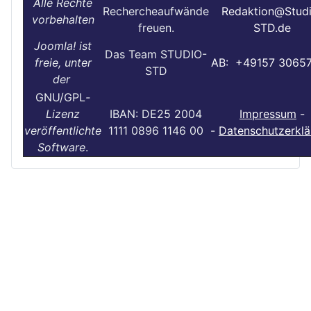
Alle Rechte
Rechercheaufwände
Redaktion@Stud
vorbehalten
freuen.
STD.de
Joomla! ist
Das Team STUDIO-
freie, unter
AB: +49157 3065
STD
der
GNU/GPL
-
Lizenz
IBAN: DE25 2004
Impressum
-
veröffentlichte
1111 0896 1146 00
-
Datenschutzerklä
Software
.