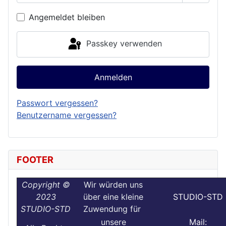
Passwor
Angemeldet bleiben
Passkey verwenden
Anmelden
Passwort vergessen?
Benutzername vergessen?
FOOTER
Copyright ©
Wir würden uns
2023
über eine kleine
STUDIO-STD
STUDIO-STD
Zuwendung für
unsere
Mail: