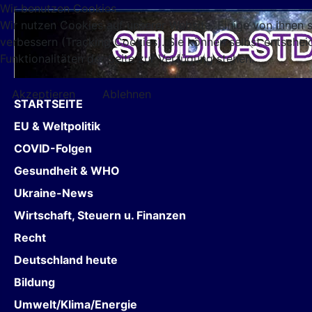
Wir benutzen Cookies
Wir nutzen Cookies auf unserer Website. Einige von ihnen s
verbessern (Tracking Cookies). Sie können selbst entschei
Funktionalitäten der Seite zur Verfügung stehen.
Akzeptieren
Ablehnen
STARTSEITE
EU & Weltpolitik
COVID-Folgen
Gesundheit & WHO
Ukraine-News
Wirtschaft, Steuern u. Finanzen
Recht
Deutschland heute
Bildung
Umwelt/Klima/Energie