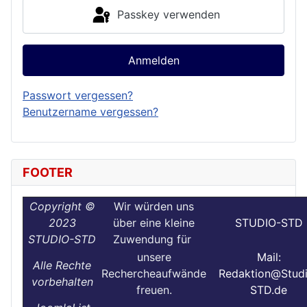
Passkey verwenden
Anmelden
Passwort vergessen?
Benutzername vergessen?
FOOTER
Copyright ©
Wir würden uns
2023
über eine kleine
STUDIO-STD
STUDIO-STD
Zuwendung für
unsere
Mail:
Alle Rechte
Rechercheaufwände
Redaktion@Stud
vorbehalten
freuen.
STD.de