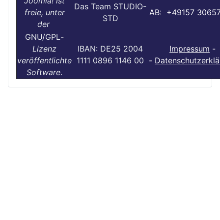
Joomla! ist
Das Team STUDIO-
freie, unter
AB: +49157 3065
STD
der
GNU/GPL
-
Lizenz
IBAN: DE25 2004
Impressum
-
veröffentlichte
1111 0896 1146 00
-
Datenschutzerklä
Software
.