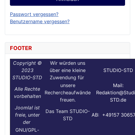
Passwort vergessen?
Benutzername vergessen?
FOOTER
Copyright ©
Wir würden uns
2023
über eine kleine
STUDIO-STD
STUDIO-STD
Zuwendung für
unsere
Mail:
Alle Rechte
Rechercheaufwände
Redaktion@Stud
vorbehalten
freuen.
STD.de
Joomla! ist
Das Team STUDIO-
freie, unter
AB: +49157 3065
STD
der
GNU/GPL
-