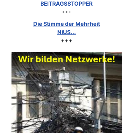
BEITRAGSSTOPPER
+++
Die Stimme der Mehrheit
NiUS...
+++