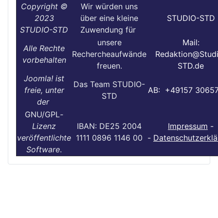
Copyright ©
Wir würden uns
2023
über eine kleine
STUDIO-STD
STUDIO-STD
Zuwendung für
unsere
Mail:
Alle Rechte
Rechercheaufwände
Redaktion@Stud
vorbehalten
freuen.
STD.de
Joomla! ist
Das Team STUDIO-
freie, unter
AB: +49157 3065
STD
der
GNU/GPL
-
Lizenz
IBAN: DE25 2004
Impressum
-
veröffentlichte
1111 0896 1146 00
-
Datenschutzerklä
Software
.