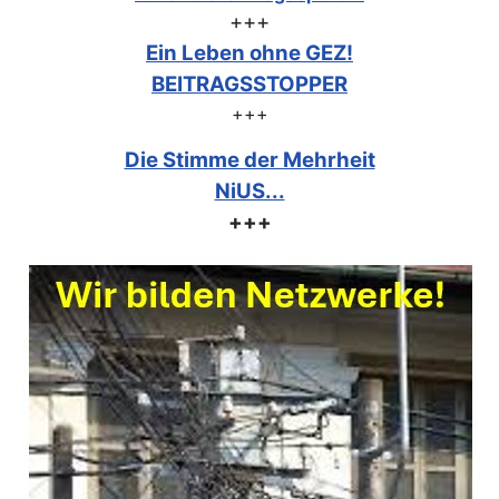
+++
Ein Leben ohne GEZ!
BEITRAGSSTOPPER
+++
Die Stimme der Mehrheit
NiUS...
+++