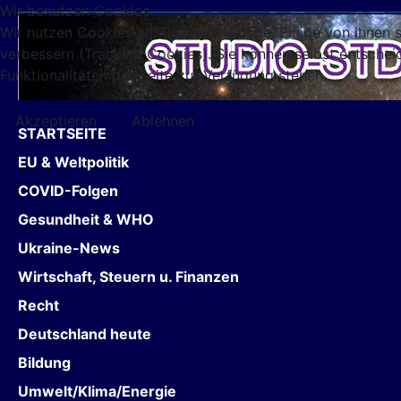
Wir benutzen Cookies
Wir nutzen Cookies auf unserer Website. Einige von ihnen s
verbessern (Tracking Cookies). Sie können selbst entschei
Funktionalitäten der Seite zur Verfügung stehen.
Akzeptieren
Ablehnen
STARTSEITE
EU & Weltpolitik
COVID-Folgen
Gesundheit & WHO
Ukraine-News
Wirtschaft, Steuern u. Finanzen
Recht
Deutschland heute
Bildung
Umwelt/Klima/Energie