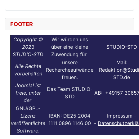
FOOTER
Copyright ©
Wir würden uns
2023
über eine kleine
STUDIO-STD
STUDIO-STD
Zuwendung für
unsere
Mail:
Alle Rechte
Rechercheaufwände
Redaktion@Stud
vorbehalten
freuen.
STD.de
Joomla! ist
Das Team STUDIO-
freie, unter
AB: +49157 3065
STD
der
GNU/GPL
-
Lizenz
IBAN: DE25 2004
Impressum
-
veröffentlichte
1111 0896 1146 00
-
Datenschutzerklä
Software
.