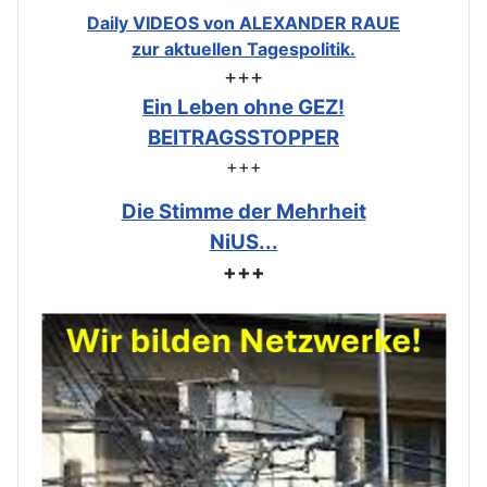
Daily VIDEOS von ALEXANDER RAUE
zur aktuellen Tagespolitik.
+++
Ein Leben ohne GEZ!
BEITRAGSSTOPPER
+++
Die Stimme der Mehrheit
NiUS...
+++