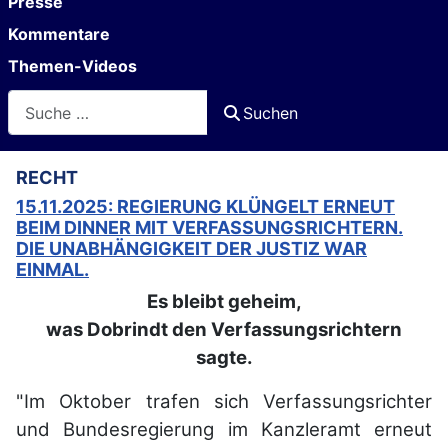
Presse
Kommentare
Themen-Videos
Suchen
Suchen
RECHT
15.11.2025: REGIERUNG KLÜNGELT ERNEUT
BEIM DINNER MIT VERFASSUNGSRICHTERN.
DIE UNABHÄNGIGKEIT DER JUSTIZ WAR
EINMAL.
Es bleibt geheim,
was Dobrindt den Verfassungsrichtern
sagte.
"Im Oktober trafen sich Verfassungsrichter
und Bundesregierung im Kanzleramt erneut