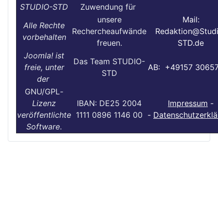
STUDIO-STD
Zuwendung für
unsere
Mail:
Alle Rechte
Rechercheaufwände
Redaktion@Stud
vorbehalten
freuen.
STD.de
Joomla! ist
Das Team STUDIO-
freie, unter
AB: +49157 3065
STD
der
GNU/GPL
-
Lizenz
IBAN: DE25 2004
Impressum
-
veröffentlichte
1111 0896 1146 00
-
Datenschutzerklä
Software
.