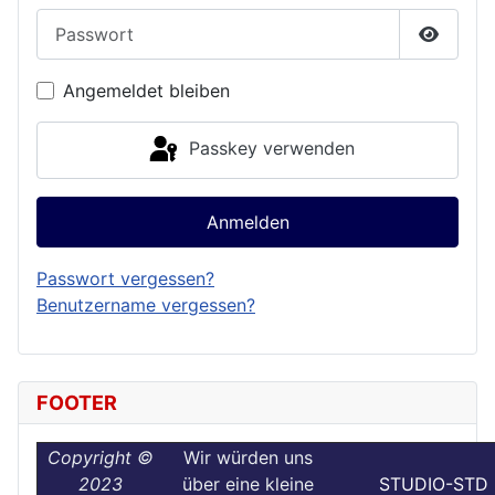
Passwort
Passwor
Angemeldet bleiben
Passkey verwenden
Anmelden
Passwort vergessen?
Benutzername vergessen?
FOOTER
Copyright ©
Wir würden uns
2023
über eine kleine
STUDIO-STD