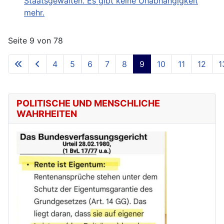
Staatsgewalten. Es gibt keine Unabhängigkeit
mehr.
Seite 9 von 78
4
5
6
7
8
9
10
11
12
1
POLITISCHE UND MENSCHLICHE
WAHRHEITEN