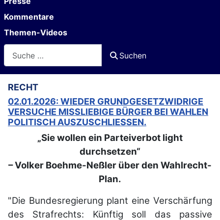
Presse
Kommentare
Themen-Videos
Suchen
Suchen
RECHT
02.01.2026: WIEDER GRUNDGESETZWIDRIGE
VERSUCHE MISSLIEBIGE BÜRGER BEI WAHLEN
POLITISCH AUSZUSCHLIESSEN.
„Sie wollen ein Parteiverbot light
durchsetzen“
– Volker Boehme-Neßler über den Wahlrecht-
Plan.
"Die Bundesregierung plant eine Verschärfung
des Strafrechts: Künftig soll das passive