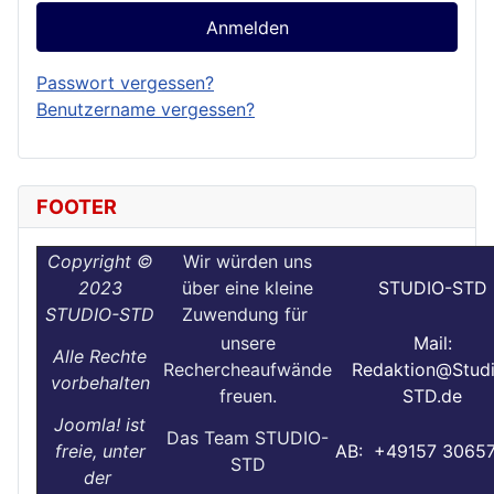
Anmelden
Passwort vergessen?
Benutzername vergessen?
FOOTER
Copyright ©
Wir würden uns
2023
über eine kleine
STUDIO-STD
STUDIO-STD
Zuwendung für
unsere
Mail:
Alle Rechte
Rechercheaufwände
Redaktion@Stud
vorbehalten
freuen.
STD.de
Joomla! ist
Das Team STUDIO-
freie, unter
AB: +49157 3065
STD
der